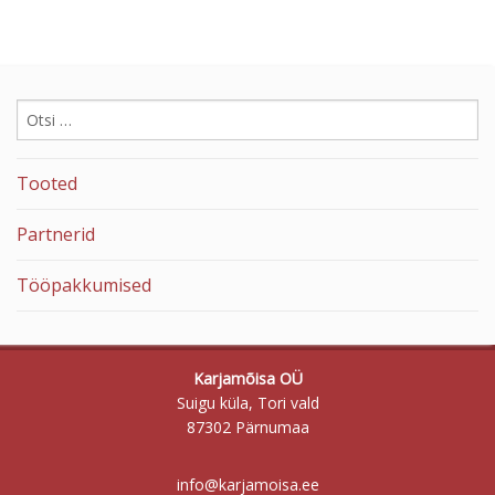
Otsi:
Tooted
Partnerid
Tööpakkumised
Karjamõisa OÜ
Suigu küla, Tori vald
87302 Pärnumaa
info@karjamoisa.ee