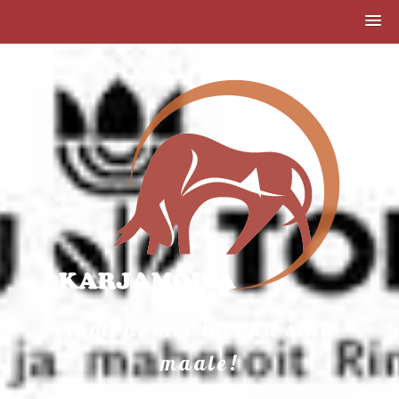
Tooted, mis toovad sind
maale!